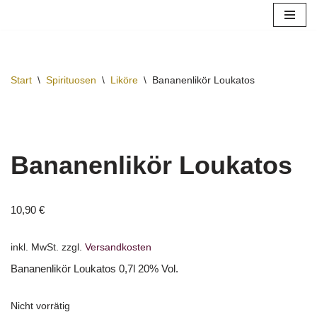
Zum
Inhalt
springen
Start
\
Spirituosen
\
Liköre
\
Bananenlikör Loukatos
Bananenlikör Loukatos
10,90
€
inkl. MwSt.
zzgl.
Versandkosten
Bananenlikör Loukatos 0,7l 20% Vol.
Nicht vorrätig