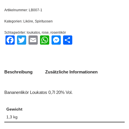
Artikelnummer:
LB007-1
Kategorien:
Liköre
,
Spirituosen
Schlagwörter:
loukatos
,
rose
,
rosenlikör
Facebook
Twitter
Email
WhatsApp
Messenger
Teilen
Beschreibung
Zusätzliche Informationen
Bananenlikör Loukatos 0,7l 20% Vol.
Gewicht
1,3 kg