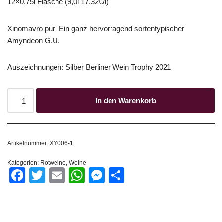
12×0,75l Flasche (9,0l 17,32€/l)
Xinomavro pur: Ein ganz hervorragend sortentypischer
Amyndeon G.U.
Auszeichnungen: Silber Berliner Wein Trophy 2021
In den Warenkorb
Artikelnummer:
XY006-1
Kategorien:
Rotweine
,
Weine
Facebook
Twitter
Email
WhatsApp
Messenger
Teilen