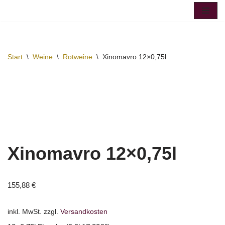
Zum
Inhalt
springen
Start
\
Weine
\
Rotweine
\
Xinomavro 12×0,75l
Xinomavro 12×0,75l
155,88
€
inkl. MwSt.
zzgl.
Versandkosten